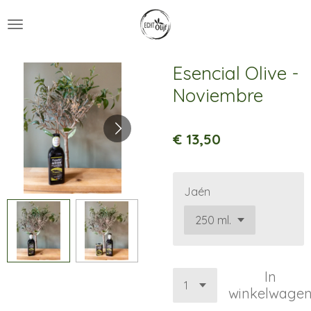
Ga
direct
naar
de
Esencial Olive -
hoofdinhoud
Noviembre
€ 13,50
Jaén
In
winkelwage