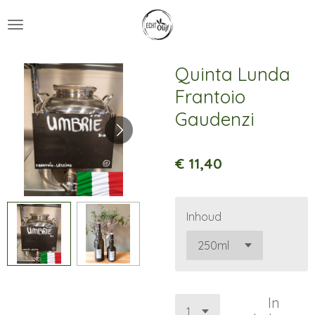
Ga
direct
naar
de
Quinta Lunda
hoofdinhoud
Frantoio
Gaudenzi
€ 11,40
Inhoud
In