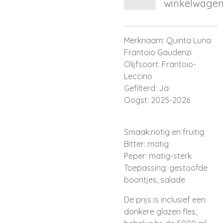
winkelwage
Merknaam: Quinta Luna
Frantoio Gaudenzi
Olijfsoort: Frantoio-
Leccino
Gefilterd: Ja
Oogst: 2025-2026
Smaak:notig en fruitig
Bitter: matig
Peper: matig-sterk
Toepassing: gestoofde
boontjes, salade
De prijs is inclusief een
donkere glazen fles,