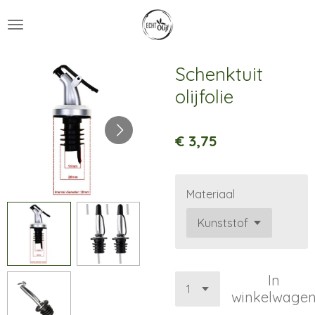
Ga
direct
naar
de
Schenktuit
hoofdinhoud
olijfolie
€ 3,75
Materiaal
In
winkelwage