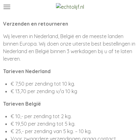
Ga
direct
naar
Verzenden en retourneren
de
Wij leveren in Nederland, België en de meeste landen
hoofdinhoud
binnen Europa. Wij doen onze uiterste best bestellingen in
Nederland en België binnen 3 werkdagen bij u af te laten
leveren.
Tarieven Nederland
€ 7,50 per zending tot 10 kg.
€ 13,70 per zending v/a 10 kg
Tarieven België
€ 10,- per zending tot 2 kg.
€ 19,50 per zending tot 5 kg.
€ 25,- per zending van 5 kg. – 10 kg.
Voor zwaardere verzendingen graag contact